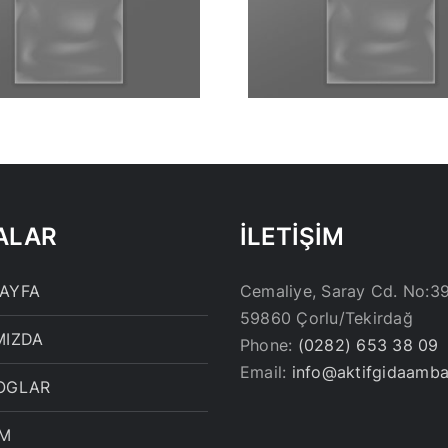
21X27 CM PE
19X25 
KİLİTLİ TORBA
KİLİTLİ 
ALAR
İLETİŞİM
AYFA
Cemaliye, Saray Cd. No:3
59860 Çorlu/Tekirdağ
MIZDA
Phone:
(0282) 653 38 09
Email:
info@aktifgidaamba
OGLAR
İM