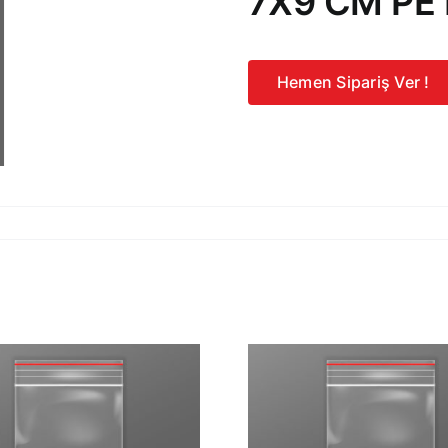
7X9 CM PE 
Hemen Sipariş Ver !