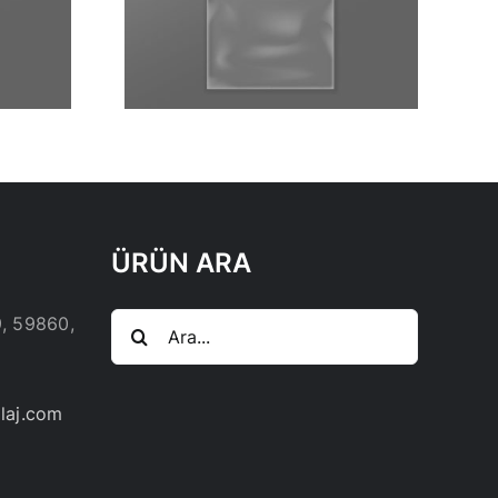
CM PE
TORBA
ÜRÜN ARA
Ara:
9, 59860,
laj.com