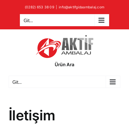
Skip
(0282) 653 38 09
|
info@aktifgidaambalaj.com
to
content
Git...
Ürün Ara
Git...
İletişim