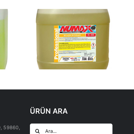
ŞIK
I 30KG
ÜRÜN ARA
Ara:
9, 59860,