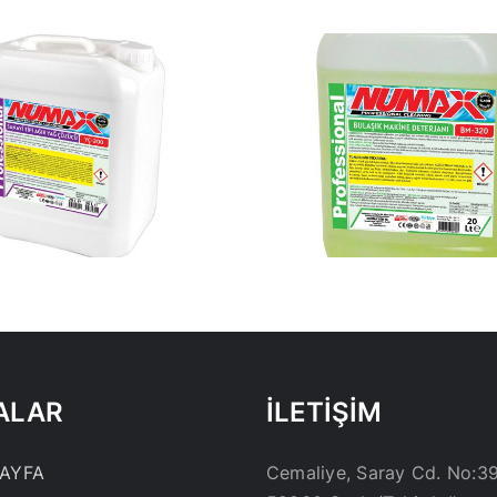
BULAŞIK MAKİNA
BULA
DETERJANI 30KG
DETERJAN
ALAR
İLETİŞİM
AYFA
Cemaliye, Saray Cd. No:3