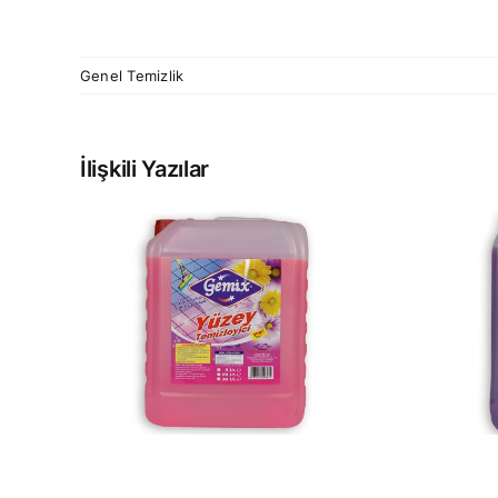
Genel Temizlik
İlişkili Yazılar
YÜZEY
Cİ
TEMİZLEYİCİ 5 KG
G
MOR