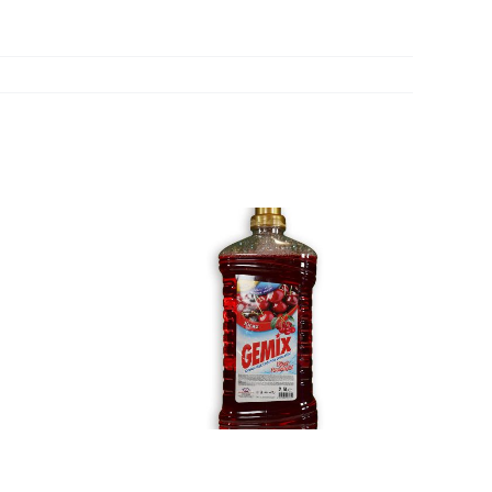
EY
Cİ 2.5
RAZ