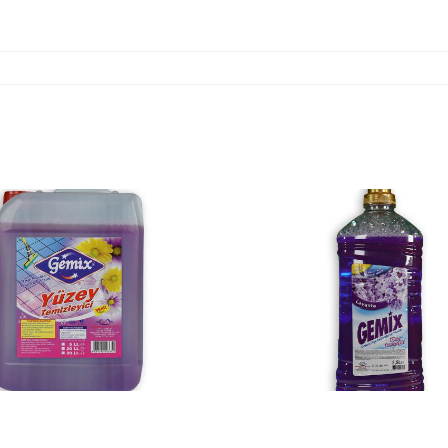
YÜZEY
YÜZ
TEMİZLEYİCİ 2.5 L
TEMİZLEYİ
LAVANTA
KG Kİ