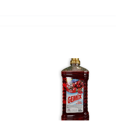
EY
Cİ 2.5
RAZ