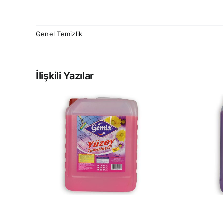
Genel Temizlik
İlişkili Yazılar
YÜZEY
Cİ
TEMİZLEYİCİ 5 KG
G
MOR