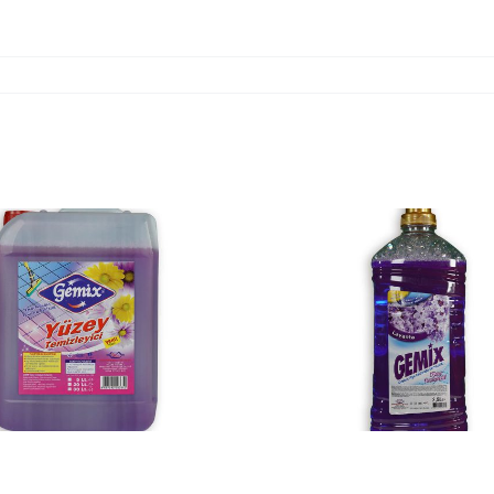
YÜZEY
YÜZ
TEMİZLEYİCİ 2.5 L
TEMİZLEYİ
LAVANTA
KG Kİ