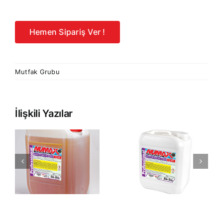
Hemen Sipariş Ver !
Mutfak Grubu
İlişkili Yazılar
SANAYİ
TİPİ AĞIR
BULAŞIK
YAĞ
DETERJANI
ÇÖZÜCÜ
30KG
30KG