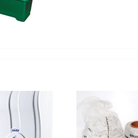
LASHING
PP ÇE
ÇEMBERLER