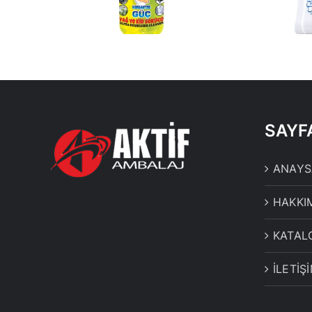
BEYAZ
SAYF
ANAYS
HAKKI
KATAL
İLETİŞ