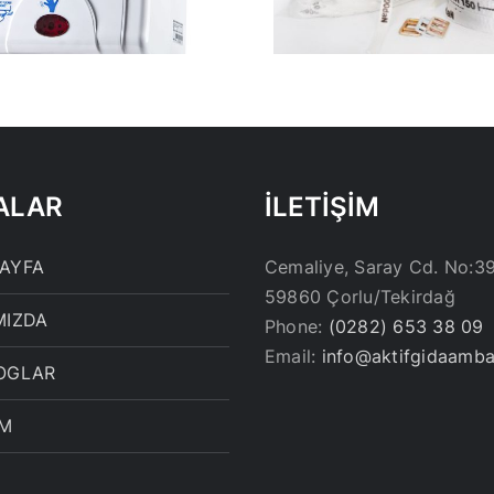
ALAR
İLETİŞİM
AYFA
Cemaliye, Saray Cd. No:3
59860 Çorlu/Tekirdağ
MIZDA
Phone:
(0282) 653 38 09
Email:
info@aktifgidaamba
OGLAR
İM