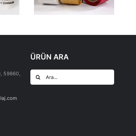
ÜRÜN ARA
Ara:
9, 59860,
laj.com