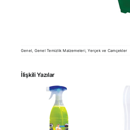
Genel
,
Genel Temizlik Malzemeleri
,
Yerçek ve Camçekler
İlişkili Yazılar
PRESTİJ
GÜÇ
OTOMATİK HAVLU
R
DİSPENSERİ
LT