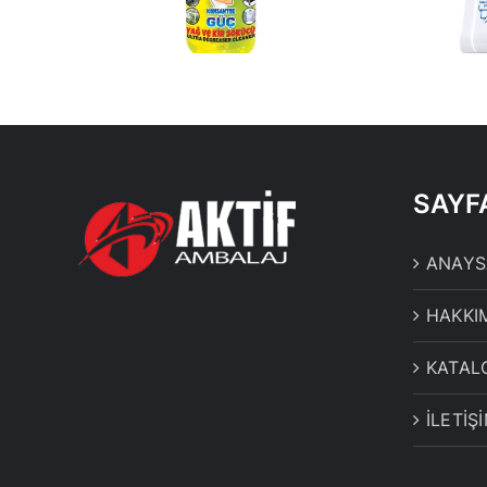
BEYAZ
SAYF
ANAYS
HAKKI
KATAL
İLETİŞ