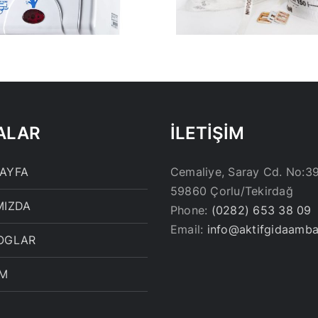
ALAR
İLETİŞİM
AYFA
Cemaliye, Saray Cd. No:3
59860 Çorlu/Tekirdağ
MIZDA
Phone:
(0282) 653 38 09
Email:
info@aktifgidaamba
OGLAR
İM