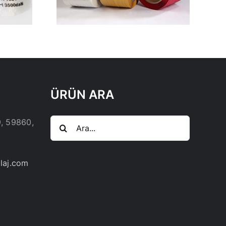
ÜRÜN ARA
Ara:
9, 59860,
laj.com