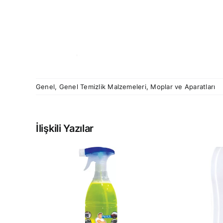
Genel
,
Genel Temizlik Malzemeleri
,
Moplar ve Aparatları
İlişkili Yazılar
PRESTİJ
GÜÇ
OTOMATİK HAVLU
R
DİSPENSERİ
LT