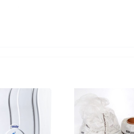
LASHING
PP ÇE
ÇEMBERLER