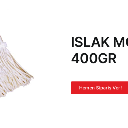
ISLAK M
400GR
Hemen Sipariş Ver !