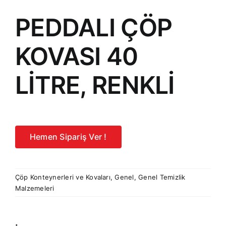
PEDDALI ÇÖP
KOVASI 40
LİTRE, RENKLİ
Hemen Sipariş Ver !
Çöp Konteynerleri ve Kovaları
,
Genel
,
Genel Temizlik
Malzemeleri