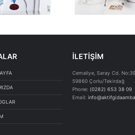
ALAR
İLETİŞİM
AYFA
Cemaliye, Saray Cd. No:3
59860 Çorlu/Tekirdağ
MIZDA
Phone:
(0282) 653 38 09
Email:
info@aktifgidaamba
OGLAR
İM