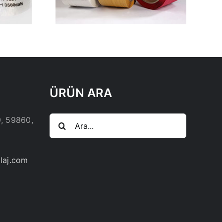
ÜRÜN ARA
Ara:
9, 59860,
laj.com