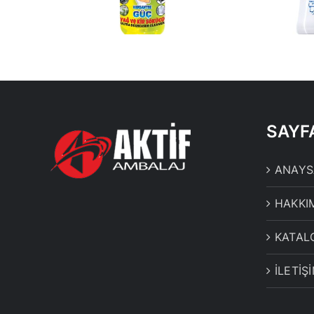
BEYAZ
SAYF
ANAYS
HAKKI
KATAL
İLETİŞ