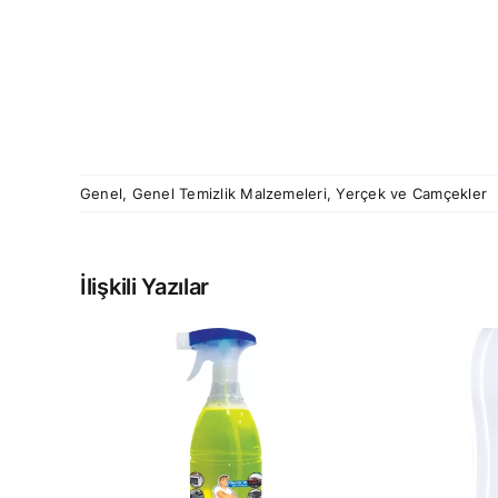
Genel
,
Genel Temizlik Malzemeleri
,
Yerçek ve Camçekler
İlişkili Yazılar
PRESTİJ
GÜÇ
OTOMATİK HAVLU
R
DİSPENSERİ
LT