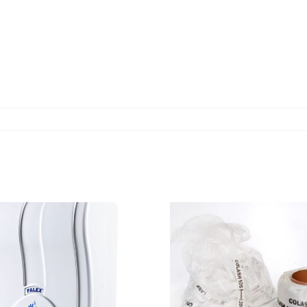
LASHING
PP ÇE
ÇEMBERLER