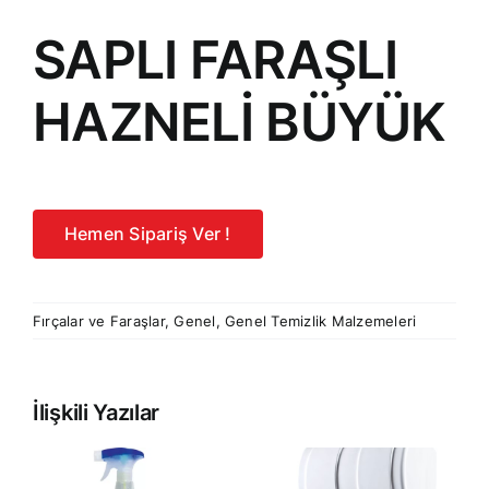
SAPLI FARAŞLI
HAZNELİ BÜYÜK
Hemen Sipariş Ver !
Fırçalar ve Faraşlar
,
Genel
,
Genel Temizlik Malzemeleri
İlişkili Yazılar
RE
PRESTİJ