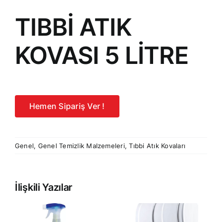
TIBBİ ATIK
KOVASI 5 LİTRE
Hemen Sipariş Ver !
Genel
,
Genel Temizlik Malzemeleri
,
Tıbbi Atık Kovaları
İlişkili Yazılar
RE
PRESTİJ