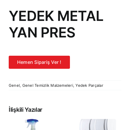
YEDEK METAL
YAN PRES
Hemen Sipariş Ver !
Genel
,
Genel Temizlik Malzemeleri
,
Yedek Parçalar
İlişkili Yazılar
RE
PRESTİJ